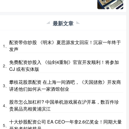
最新文章
配资带你炒股 《明末》夏思源发文回应！沉寂一年终于
1、
发声
免费配资炒股入 《仙剑4重制》官宣开发顺利！将参加
2、
CJ 或有实体版
攀枝花股票配资 在上海一间酒吧，《天国拯救》开发商
3、
讲述他们如何从一家酒馆创业
股市怎么加杠杆? 中国单机游戏展在沪开幕，数百件珍
4、
贵展品亮相黄浦滨江
十大炒股配资公司 EA CEO一年拿2.6亿奖金！同期大量
5、
开发者却被裁员