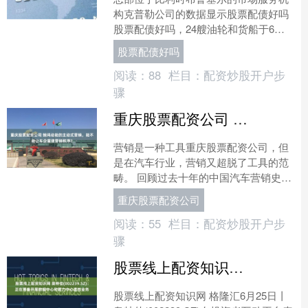
构克普勒公司的数据显示股票配债好吗
股票配债好吗，24艘油轮和货船于6月
29日通过霍尔木兹海峡，表明这一全球
股票配债好吗
重要能源运输通道航运....
阅读：
88
栏目：
配资炒股开户步
骤
重庆股票配资公司 鲸鸿动能的主动式营销，能不能让车企重建营销秩序？
营销是一种工具重庆股票配资公司，但
是在汽车行业，营销又超脱了工具的范
畴。 回顾过去十年的中国汽车营销史，
本质上是一场流量工具的演进史。在过
重庆股票配资公司
往的垂媒黄金时代，垂直....
阅读：
55
栏目：
配资炒股开户步
骤
股票线上配资知识网 奥特佳(002239.SZ)：正在筹备开展数据中心和算力中心温控业务
股票线上配资知识网 格隆汇6月25日丨