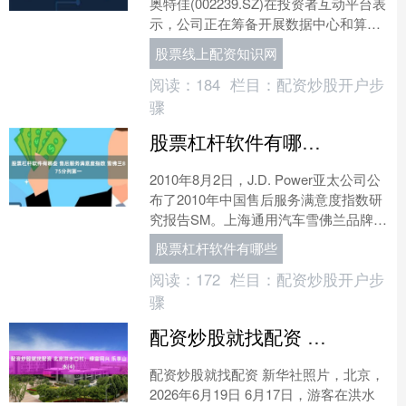
奥特佳(002239.SZ)在投资者互动平台表
示，公司正在筹备开展数据中心和算力
中心温控业务。....
股票线上配资知识网
阅读：
184
栏目：
配资炒股开户步
骤
股票杠杆软件有哪些 售后服务满意度指数 雪佛兰875分列第一
2010年8月2日，J.D. Power亚太公司公
布了2010年中国售后服务满意度指数研
究报告SM。上海通用汽车雪佛兰品牌获
得875的总分，在研究所涉及的52个....
股票杠杆软件有哪些
阅读：
172
栏目：
配资炒股开户步
骤
配资炒股就找配资 北京洪水口村：绿富同兴 乐享山水(4)
配资炒股就找配资 新华社照片，北京，
2026年6月19日 6月17日，游客在洪水