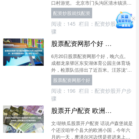
口村游览。 北京市门头沟区清水镇洪水
口村素有“灵山门户”之称，是一个常住
配资炒股就找配资
人口不足....
阅读：
145
栏目：
配资炒股开户步
骤
股票配资网那个好 银沙滩的晚风与万人场馆的歌声：端午假期成都的“另一种打开方式”
6月20日股票配资网那个好，晚六点。
成都龙泉驿区东安湖体育公园主体育场
外，检票队伍排出了近百米。汪苏泷“明
日世界”演唱会将在半小时后开唱——三
股票配资网那个好
天、三场、近十万....
阅读：
196
栏目：
配资炒股开户步
骤
股票开户配资 欧洲小国把端午节办得万人空巷，热闹劲儿甚至盖过不少国内城市
文/胡铁瓜股票开户配资 话说卢森堡就是
个还没咱半个县大的欧洲小国，今年六
月的一天，摩泽尔河边愣是挤进来上万