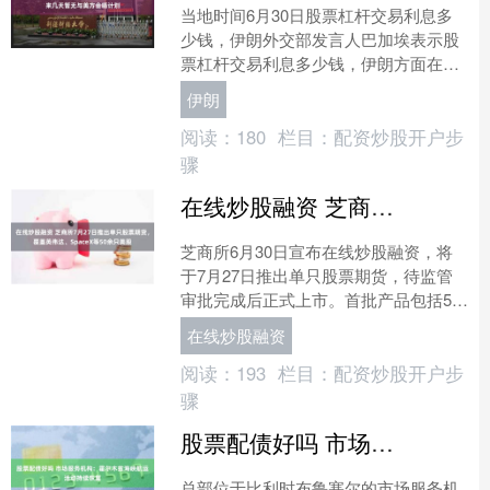
当地时间6月30日股票杠杆交易利息多
少钱，伊朗外交部发言人巴加埃表示股
票杠杆交易利息多少钱，伊朗方面在未
来几天内“基本没有与美方举行任何级别
伊朗
会晤的计划”。（央视....
阅读：
180
栏目：
配资炒股开户步
骤
在线炒股融资 芝商所7月27日推出单只股票期货，覆盖英伟达、SpaceX等50余只美股
芝商所6月30日宣布在线炒股融资，将
于7月27日推出单只股票期货，待监管
审批完成后正式上市。首批产品包括55
只标准合约和22只微型合约，覆盖50余
在线炒股融资
只美国热门股票....
阅读：
193
栏目：
配资炒股开户步
骤
股票配债好吗 市场服务机构：霍尔木兹海峡航运活动持续恢复
总部位于比利时布鲁塞尔的市场服务机