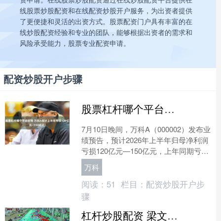
线股票炒股配资和在线配资炒股开户服务，为出资者提供
了更便捷和灵活的出资方式。股票配资门户具有丰富的在
线炒股配资经验和专业的团队，能够根据出资者的需求和
风险承受能力，股票专业配资申请。
配资炒股开户步骤
股票杠杆哪个平台好用 万科A预计上半年亏损120亿元—150亿元！
7月10日晚间，万科A（000002）发布业
绩预告，预计2026年上半年归母净利润
亏损120亿元—150亿元，上年同期亏损
119.47亿元，主要原因包括：房地产....
万科
阅读：
51
栏目：
配资炒股开户步
骤
杠杆炒股配资 梁文锋打新长鑫科技，他身家已达2440亿元！中一签能赚多少钱？