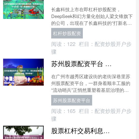
长鑫科技上市在即杠杆炒股配资，
DeepSeek和幻方量化创始人梁文锋旗下
的公司，出现在了长鑫科技的“打新名
单”里。 据长鑫科技的科创板上市发行
杠杆炒股配资
公告，投资者报价信....
阅读：
122
栏目：
配资炒股开户步
骤
苏州股票配资平台 “榕树头”下，民生微实事架起一场基层治理“双向奔赴”
在广州市越秀区建设街的老街深巷里苏
州股票配资平台，一群身着顺丰工服的
“流动哨兵”正悄然重塑着基层治理的风
景线。 他们穿梭于楼栋之间，车筐里除
苏州股票配资平台
了待送的包裹，还装着....
阅读：
165
栏目：
配资炒股开户步
骤
股票杠杆交易利息多少钱 伊朗外交部发言人：未来几天暂无与美方会晤计划