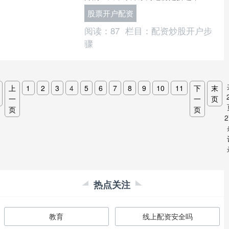
人。拖家带口的，扛着折叠椅子拎着冰
股票开户配资
酒的，从周边德国、法....
阅读：
87
栏目：
配资炒股开户步
骤
上
1
2
3
4
5
6
7
8
9
10
11
下
末
一
一
页
页
页
2
热点关注
教育
线上配资安全吗